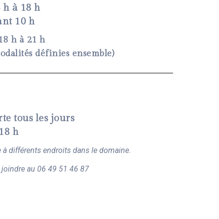
 h à 18 h
ant 10 h
18 h à 21 h
dalités définies ensemble)
te tous les jours
 18 h
e à différents endroits dans le domaine.
 joindre au 06 49 51 46 87