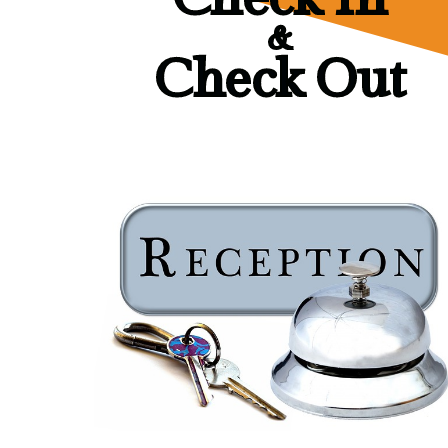
&
Check Out